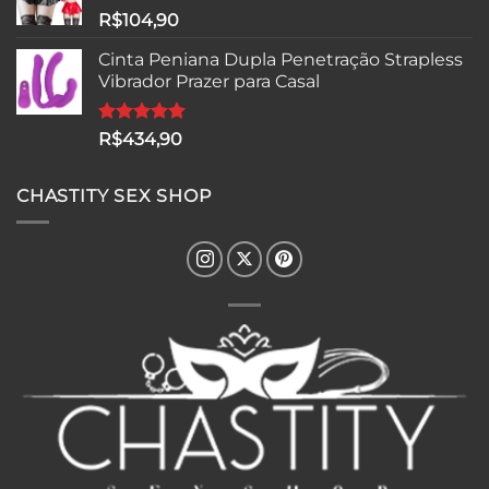
R$
104,90
Cinta Peniana Dupla Penetração Strapless
Vibrador Prazer para Casal
Avaliação
R$
434,90
5.00
de 5
CHASTITY SEX SHOP