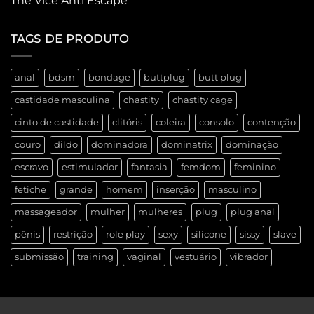
The Vice Anti Escape
TAGS DE PRODUTO
anal
bdsm
bondage
buttplug
butt plug
castidade masculina
chastity
chastity cage
cinto de castidade
clitóris
coleira
consolo
contenção
couro
dildo
dominadora
dominatrix
dominação
escravo
estimulador
fantasia
femdom
feminino
fetiche
grande
homem
inserção
masculino
massageador
mulher
mulheres
plug
plug anal
pênis
restrição
role play
sexy
silicone
sissy
slave
submissão
training
vaginal
vestuário
vibrador