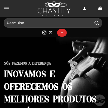
Skip
to
content
Pesquisar
por:
+
Nós fazemos a diferença
Inovamos e
oferecemos os
melhores produtos