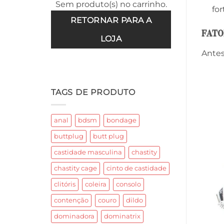
Sem produto(s) no carrinho.
for
RETORNAR PARA A
Fato
LOJA
Antes
TAGS DE PRODUTO
anal
bdsm
bondage
buttplug
butt plug
castidade masculina
chastity
chastity cage
cinto de castidade
clitóris
coleira
consolo
contenção
couro
dildo
dominadora
dominatrix