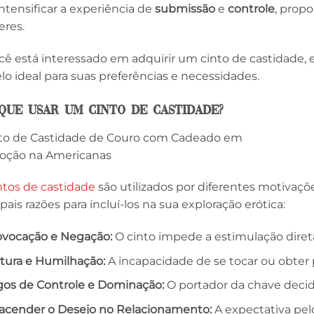
intensificar a experiência de
submissão
e
controle
, prop
res.
cê está interessado em adquirir um cinto de castidade, e
o ideal para suas preferências e necessidades.
que Usar um Cinto de Castidade?
ntos de castidade
são utilizados por diferentes motivaç
ipais razões para incluí-los na sua exploração erótica:
ovocação e Negação:
O cinto impede a estimulação direta
rtura e Humilhação:
A incapacidade de se tocar ou obter p
gos de Controle e Dominação:
O portador da chave decid
acender o Desejo no Relacionamento:
A expectativa pe