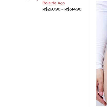
Bola de Aço
R$359,90
Faixa
R$
260,90
–
R$
314,90
de
preço:
R$260,90
através
R$314,90