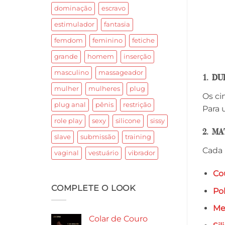
dominação
escravo
estimulador
fantasia
femdom
feminino
fetiche
grande
homem
inserção
masculino
massageador
1. D
mulher
mulheres
plug
Os ci
plug anal
pênis
restrição
Para 
role play
sexy
silicone
sissy
2. M
slave
submissão
training
Cada 
vaginal
vestuário
vibrador
Co
COMPLETE O LOOK
Po
Me
Colar de Couro