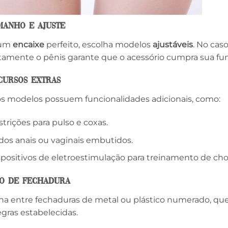
amanho e Ajuste
 um
encaixe
perfeito, escolha modelos
ajustáveis
. No cas
tamente o pênis garante que o acessório cumpra sua f
ecursos Extras
s modelos possuem funcionalidades adicionais, como:
trições para pulso e coxas.
ldos anais ou vaginais embutidos.
spositivos de eletroestimulação para treinamento de ch
ipo de Fechadura
ha entre fechaduras de metal ou plástico numerado, q
egras estabelecidas.