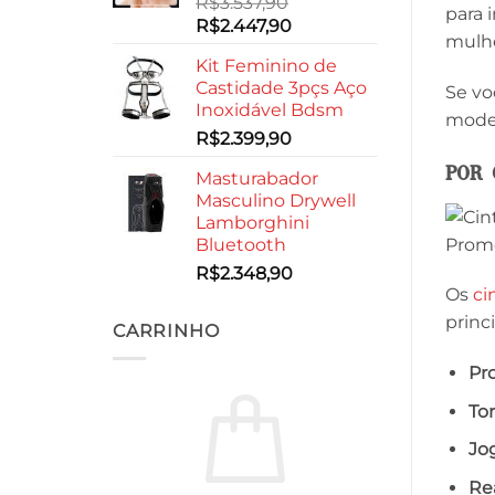
R$
3.537,90
para 
O
O
R$
2.447,90
mulhe
preço
preço
Kit Feminino de
original
atual
Castidade 3pçs Aço
Se vo
era:
é:
Inoxidável Bdsm
R$3.537,90.
R$2.447,90.
model
R$
2.399,90
Por 
Masturabador
Masculino Drywell
Lamborghini
Bluetooth
R$
2.348,90
Os
ci
princ
CARRINHO
Pr
To
Jo
Re