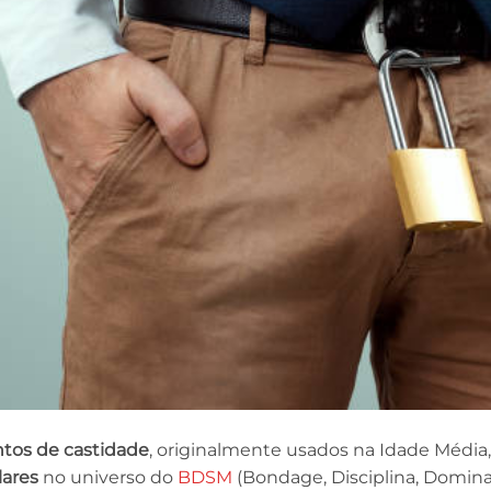
ntos de castidade
, originalmente usados na Idade Média
ares
no universo do
BDSM
(Bondage, Disciplina, Dominaç