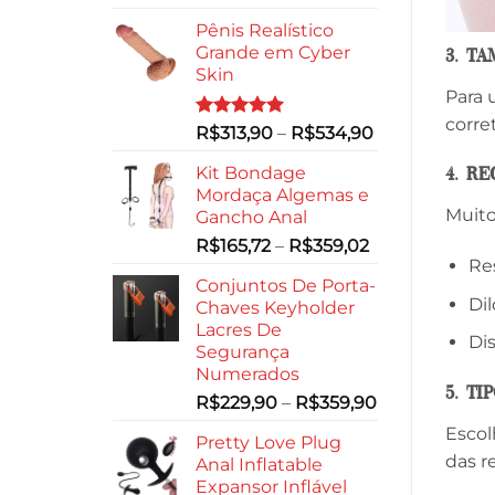
Pênis Realístico
Grande em Cyber
3. T
Skin
Para
corre
Avaliação
Faixa
R$
313,90
–
R$
534,90
5.00
de 5
de
Kit Bondage
4. R
preço:
Mordaça Algemas e
R$313,90
Muito
Gancho Anal
através
Faixa
R$
165,72
–
R$
359,02
R$534,90
Res
de
Conjuntos De Porta-
preço:
Di
Chaves Keyholder
R$165,72
Lacres De
através
Di
Segurança
R$359,02
Numerados
5. T
Faixa
R$
229,90
–
R$
359,90
de
Escol
Pretty Love Plug
preço:
das r
Anal Inflatable
R$229,90
Expansor Inflável
através