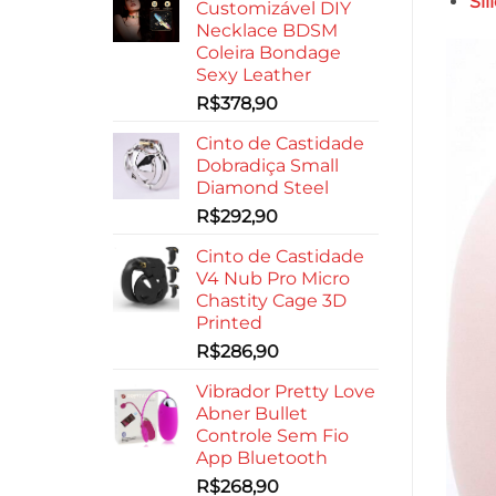
Sil
Customizável DIY
Necklace BDSM
Coleira Bondage
Sexy Leather
R$
378,90
Cinto de Castidade
Dobradiça Small
Diamond Steel
R$
292,90
Cinto de Castidade
V4 Nub Pro Micro
Chastity Cage 3D
Printed
R$
286,90
Vibrador Pretty Love
Abner Bullet
Controle Sem Fio
App Bluetooth
R$
268,90