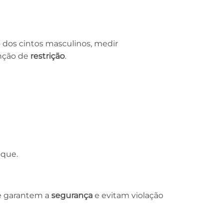
o dos cintos masculinos, medir
unção de
restrição
.
oque.
ue garantem a
segurança
e evitam violação