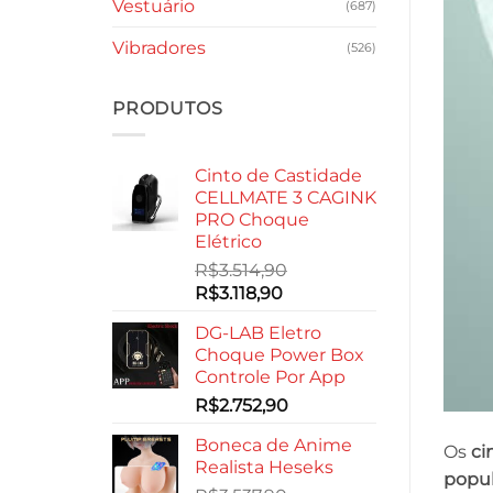
Vestuário
(687)
Vibradores
(526)
PRODUTOS
Cinto de Castidade
CELLMATE 3 CAGINK
PRO Choque
Elétrico
R$
3.514,90
O
O
R$
3.118,90
preço
preço
DG-LAB Eletro
original
atual
Choque Power Box
era:
é:
Controle Por App
R$3.514,90.
R$3.118,90.
R$
2.752,90
Boneca de Anime
Os
ci
Realista Heseks
popul