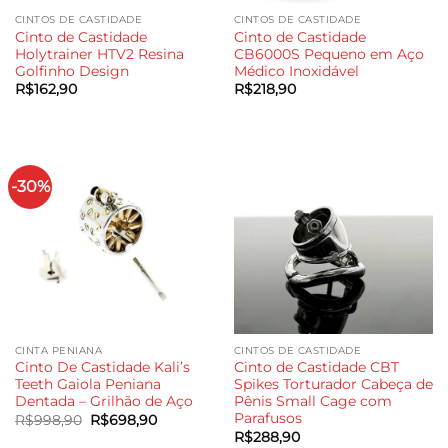
CINTOS DE CASTIDADE
CINTOS DE CASTIDADE
Cinto de Castidade
Cinto de Castidade
Holytrainer HTV2 Resina
CB6000S Pequeno em Aço
Golfinho Design
Médico Inoxidável
R$
162,90
R$
218,90
-30%
CINTA PENIANA
CINTOS DE CASTIDADE
Cinto De Castidade Kali’s
Cinto de Castidade CBT
Teeth Gaiola Peniana
Spikes Torturador Cabeça de
Dentada – Grilhão de Aço
Pênis Small Cage com
Parafusos
O
O
R$
998,90
R$
698,90
preço
preço
R$
288,90
original
atual