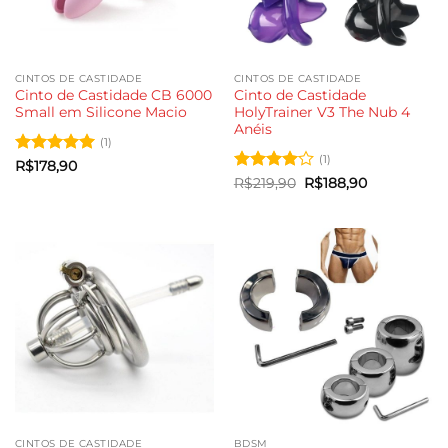
CINTOS DE CASTIDADE
CINTOS DE CASTIDADE
Cinto de Castidade CB 6000
Cinto de Castidade
Small em Silicone Macio
HolyTrainer V3 The Nub 4
Anéis
(1)
(1)
Avaliação
5
R$
178,90
de 5
Avaliação
O
O
R$
219,90
R$
188,90
preço
preço
4
de 5
original
atual
era:
é:
R$219,90.
R$188,90.
CINTOS DE CASTIDADE
BDSM