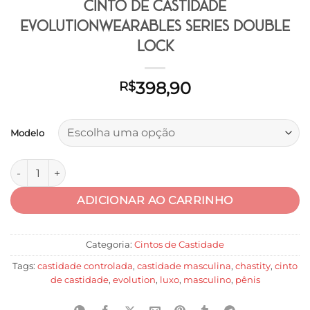
Cinto de Castidade
EvolutionWearables Séries Double
Lock
398,90
R$
Modelo
Cinto de Castidade EvolutionWearables Séries Double Lock q
ADICIONAR AO CARRINHO
Categoria:
Cintos de Castidade
Tags:
castidade controlada
,
castidade masculina
,
chastity
,
cinto
de castidade
,
evolution
,
luxo
,
masculino
,
pênis