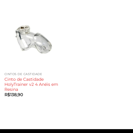
era:
é:
R$998,90.
R$698,90.
CINTOS DE CASTIDADE
Cinto de Castidade
HolyTrainer v2 4 Anéis em
Resina
R$
138,90