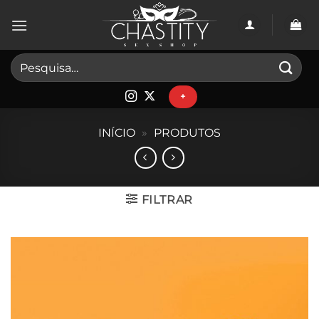
Skip
to
content
Pesquisar
por:
+
INÍCIO
»
PRODUTOS
FILTRAR