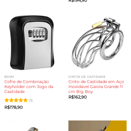
Avaliação
5
R$
194,90
R$327,90
de 5
através
R$356,90
BDSM
CINTOS DE CASTIDADE
Cofre de Combinação
Cinto de Castidade em Aço
Keyholder com Jogo da
Inoxidável Gaiola Grande 11
Castidade
cm Big Boy
R$
162,90
(1)
Avaliação
5
R$
178,90
de 5