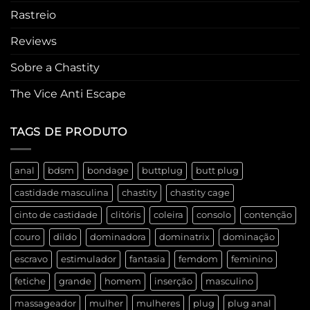
Rastreio
Reviews
Sobre a Chastity
The Vice Anti Escape
TAGS DE PRODUTO
anal
bdsm
bondage
buttplug
butt plug
castidade masculina
chastity
chastity cage
cinto de castidade
clitóris
coleira
consolo
contenção
couro
dildo
dominadora
dominatrix
dominação
escravo
estimulador
fantasia
femdom
feminino
fetiche
grande
homem
inserção
masculino
massageador
mulher
mulheres
plug
plug anal