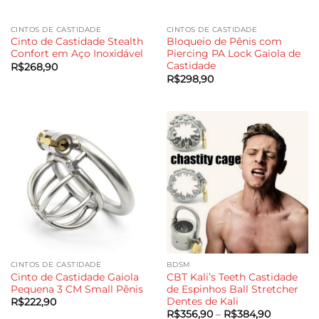
CINTOS DE CASTIDADE
CINTOS DE CASTIDADE
Cinto de Castidade Stealth
Bloqueio de Pênis com
Confort em Aço Inoxidável
Piercing PA Lock Gaiola de
Castidade
R$
268,90
R$
298,90
CINTOS DE CASTIDADE
BDSM
Cinto de Castidade Gaiola
CBT Kali’s Teeth Castidade
Pequena 3 CM Small Pênis
de Espinhos Ball Stretcher
Dentes de Kali
R$
222,90
Faixa
R$
356,90
–
R$
384,90