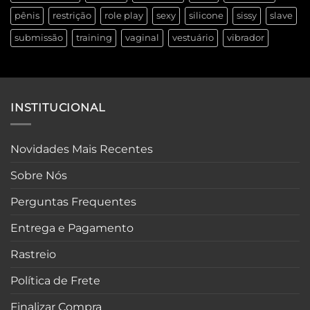
pênis
restrição
role play
sexy
silicone
sissy
slave
submissão
training
vaginal
vestuário
vibrador
INSTITUCIONAL
Novidades Mais Recentes
Sobre Nós
Perguntas Frequentes
Entrega e Pagamento
Rastreio
Política de Frete
Finalizar Compra