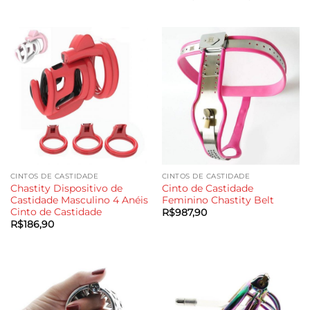
de
preço:
R$356,90
através
R$384,90
CINTOS DE CASTIDADE
CINTOS DE CASTIDADE
Chastity Dispositivo de
Cinto de Castidade
Castidade Masculino 4 Anéis
Feminino Chastity Belt
Cinto de Castidade
R$
987,90
R$
186,90