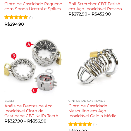
Cinto de Castidade Pequeno
Ball Stretcher CBT Fetish
com Sonda Uretral e Spikes
em Aço Inoxidável Pesado
Faixa
R$
272,90
–
R$
452,90
de
(1)
preço:
Avaliação
5
R$
294,90
R$272,90
de 5
através
R$452,90
BDSM
CINTOS DE CASTIDADE
Anéis de Dentes de Aço
Cinto de Castidade
inoxidável Cinto de
Masculino em Aço
Castidade CBT Kali’s Teeth
Inoxidável Gaiola Média
Faixa
R$
327,90
–
R$
356,90
de
(1)
preço: