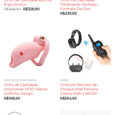
Ergonômico
Totalmente Fechado –
Formato De Ovo
O
O
R$
368,90
R$
328,90
preço
preço
R$
239,90
original
atual
era:
é:
R$368,90.
R$328,90.
CINTOS DE CASTIDADE
BDSM
Cinto de Castidade
Controle Remoto de
Holytrainer HTV2 Resina
Choque Anel Peniano
Golfinho Design
Coleira Eletro BDSM
R$
168,90
R$
554,90