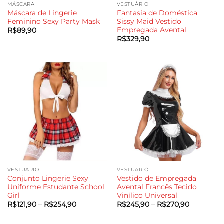
MÁSCARA
VESTUÁRIO
Máscara de Lingerie
Fantasia de Doméstica
Feminino Sexy Party Mask
Sissy Maid Vestido
Empregada Avental
R$
89,90
R$
329,90
VESTUÁRIO
VESTUÁRIO
Conjunto Lingerie Sexy
Vestido de Empregada
Uniforme Estudante School
Avental Francês Tecido
Girl
Vinílico Universal
Faixa
Faixa
R$
121,90
–
R$
254,90
R$
245,90
–
R$
270,90
de
de
preço:
preço:
R$121,90
R$245,90