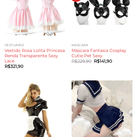
VESTUÁRIO
MÁSCARA
Vestido Rosa Lolita Princesa
Máscara Fantasia Cosplay
Renda Transparente Sexy
Cutie Pet Sexy
Lace
O
O
R$
229,90
R$
141,90
preço
preço
R$
321,90
original
atual
era:
é:
R$229,90.
R$141,90.