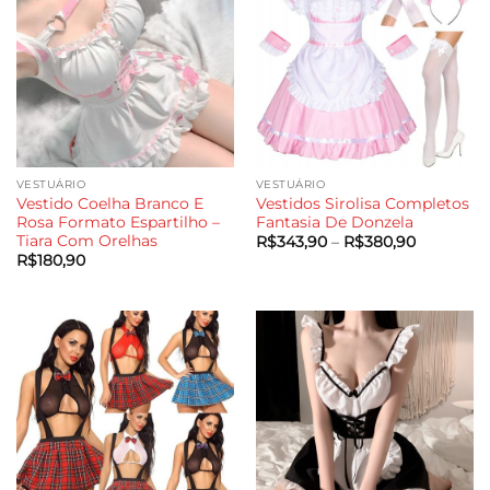
VESTUÁRIO
VESTUÁRIO
Vestido Coelha Branco E
Vestidos Sirolisa Completos
Rosa Formato Espartilho –
Fantasia De Donzela
Tiara Com Orelhas
Faixa
R$
343,90
–
R$
380,90
de
R$
180,90
preço:
R$343,90
através
R$380,90