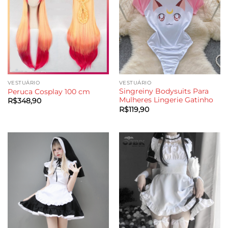
VESTUÁRIO
VESTUÁRIO
Singreiny Bodysuits Para
Peruca Cosplay 100 cm
Mulheres Lingerie Gatinho
R$
348,90
R$
119,90