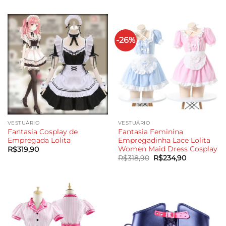
-26%
VESTUÁRIO
VESTUÁRIO
Fantasia Cosplay de
Fantasia Feminina
Empregada Lolita
Empregadinha Lace Lolita
Women Maid Dress Cosplay
R$
319,90
O
O
R$
318,90
R$
234,90
preço
preço
original
atual
era:
é:
R$318,90.
R$234,90.