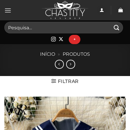
Skip
to
content
Pesquisar
por:
+
INÍCIO
»
PRODUTOS
FILTRAR