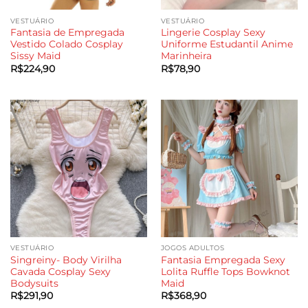
VESTUÁRIO
VESTUÁRIO
Fantasia de Empregada
Lingerie Cosplay Sexy
Vestido Colado Cosplay
Uniforme Estudantil Anime
Sissy Maid
Marinheira
R$
224,90
R$
78,90
VESTUÁRIO
JOGOS ADULTOS
Singreiny- Body Virilha
Fantasia Empregada Sexy
Cavada Cosplay Sexy
Lolita Ruffle Tops Bowknot
Bodysuits
Maid
R$
291,90
R$
368,90