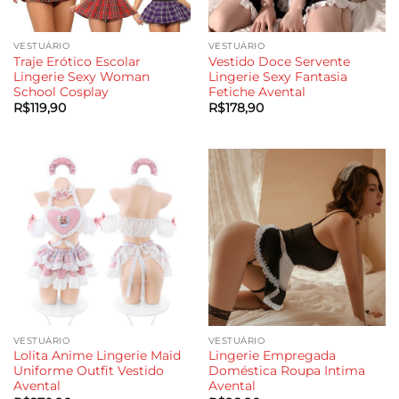
VESTUÁRIO
VESTUÁRIO
Traje Erótico Escolar
Vestido Doce Servente
Lingerie Sexy Woman
Lingerie Sexy Fantasia
School Cosplay
Fetiche Avental
R$
119,90
R$
178,90
VESTUÁRIO
VESTUÁRIO
Lolita Anime Lingerie Maid
Lingerie Empregada
Uniforme Outfit Vestido
Doméstica Roupa Intima
Avental
Avental