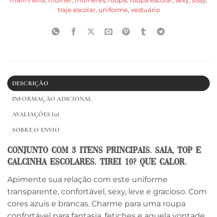
marinheira
,
mulher
,
mulheres
,
roupa
,
roupa escolar
,
sexy
,
sissy
,
traje escolar
,
uniforme
,
vestuário
DESCRIÇÃO
INFORMAÇÃO ADICIONAL
AVALIAÇÕES (0)
SOBRE O ENVIO
Conjunto com 3 itens principais. Saia, top e
calcinha escolares. Tirei 10? Que calor.
Apimente sua relação com este uniforme
transparente, confortável, sexy, leve e gracioso. Com
cores azuis e brancas. Charme para uma roupa
confortável para fantasia, fetiches e aquela vontade