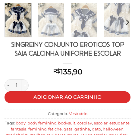
SINGREINY Conjunto Eróticos Top
Saia Calcinha Uniforme Escolar
135,90
R$
SINGREINY Conjunto Eróticos Top Saia Calcinha Uniforme Esc
ADICIONAR AO CARRINHO
Categoria:
Vestuário
Tags:
body
,
body feminino
,
bodysuit
,
cosplay
,
escolar
,
estudante
,
fantasia
,
feminino
,
fetiche
,
gata
,
gatinha
,
gato
,
halloween
,