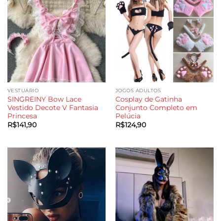
VESTUÁRIO
JOGOS ADULTOS
SINGREINY Bow Lace
Cosplay de Gatinha
Vestido Decote V Fantasia
Conjunto Completo em
Princesa
Pelúcia
R$
141,90
R$
124,90