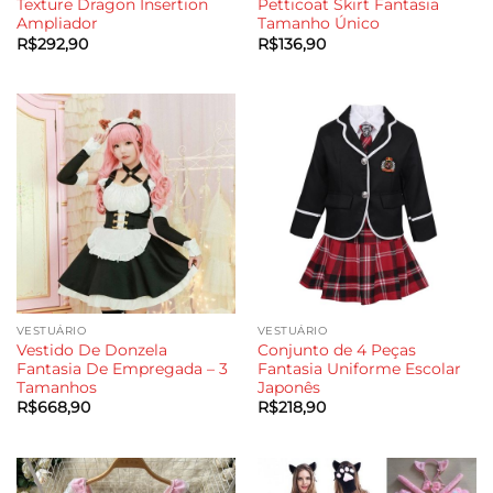
Texture Dragon Insertion
Petticoat Skirt Fantasia
Ampliador
Tamanho Único
R$
292,90
R$
136,90
VESTUÁRIO
VESTUÁRIO
Vestido De Donzela
Conjunto de 4 Peças
Fantasia De Empregada – 3
Fantasia Uniforme Escolar
Tamanhos
Japonês
R$
668,90
R$
218,90