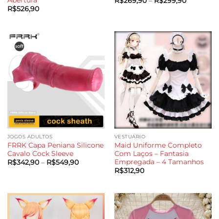
Abertura
Faixa
R$
269,90
–
R$
299,90
de
R$
526,90
preço:
R$269,90
através
R$299,90
JOGOS ADULTOS
VESTUÁRIO
FRRK Capa Peniana Silicone
Maid Uniforme Completo
Cavalo Cock Sleeve
Com Laços – Fantasia
Empregada – 4 Tamanhos
Faixa
R$
342,90
–
R$
549,90
de
R$
312,90
preço:
R$342,90
através
R$549,90