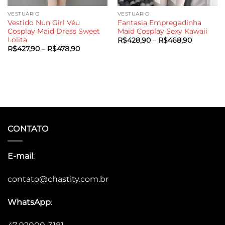
VESTUÁRIO
VESTUÁRIO
Vestido Nun Girl Véu
Fantasia Empregadinha
Cosplay Maid Dress Sweet
Maid Cosplay Sexy Kawaii
Lolita
Faixa
R$
428,90
–
R$
468,90
de
Faixa
R$
427,90
–
R$
478,90
preço:
de
R$428,90
preço:
através
R$427,90
R$468,90
através
R$478,90
CONTATO
E-mail
:
contato@chastity.com.br
WhatsApp
: