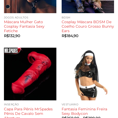
JOGOS ADULTOS
BDSM
Máscara Mulher Gato
Cosplay Máscara BDSM De
Cosplay Fantasia Sexy
Coelho Couro Grosso Bunny
Fetiche
Ears
R$
132,90
R$
184,90
INSERÇÃO
VESTUÁRIO
Capa Para Pênis MrSpades
Fantasia Feminina Freira
Pênis De Cavalo Sem
Sexy Bodycon