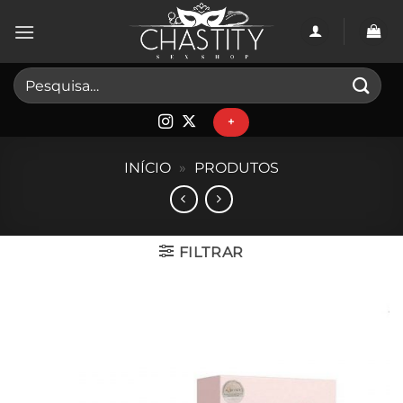
Skip
to
content
Pesquisar
por:
+
INÍCIO
»
PRODUTOS
FILTRAR