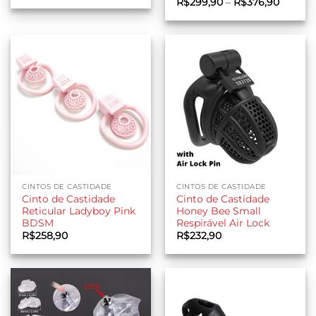
Faixa
R$
299,90
–
R$
376,90
de
preço:
R$299,
através
R$376,
CINTOS DE CASTIDADE
CINTOS DE CASTIDADE
Cinto de Castidade
Cinto de Castidade
Reticular Ladyboy Pink
Honey Bee Small
BDSM
Respirável Air Lock
R$
258,90
R$
232,90