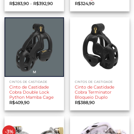
Faixa
R$
283,90
–
R$
392,90
R$
324,90
de
preço:
R$283,90
através
R$392,90
CINTOS DE CASTIDADE
CINTOS DE CASTIDADE
Cinto de Castidade
Cinto de Castidade
Cobra Double Lock
Cobra Terminator
Python Mamba Cage
Bloqueio Duplo
R$
409,90
R$
388,90
-3%