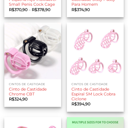
Small Penis Cock Cage
Para Homem
Faixa
R$
370,90
–
R$
378,90
R$
374,90
de
preço:
R$370,90
através
R$378,90
CINTOS DE CASTIDADE
CINTOS DE CASTIDADE
Cinto de Castidade
Cinto de Castidade
Chrome CBT
Espiral SM Lock Cobra
Ciclone
R$
324,90
R$
394,90