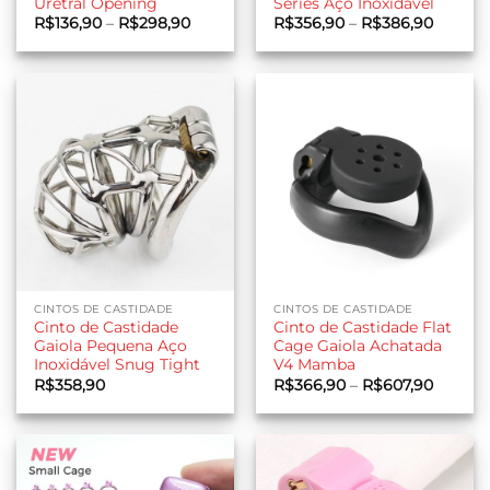
Uretral Opening
Séries Aço Inoxidável
Faixa
Faixa
R$
136,90
–
R$
298,90
R$
356,90
–
R$
386,90
de
de
preço:
preço:
R$136,90
R$356,
através
através
R$298,90
R$386,
CINTOS DE CASTIDADE
CINTOS DE CASTIDADE
Cinto de Castidade
Cinto de Castidade Flat
Gaiola Pequena Aço
Cage Gaiola Achatada
Inoxidável Snug Tight
V4 Mamba
Faixa
R$
358,90
R$
366,90
–
R$
607,90
de
preço:
R$366,
através
R$607,