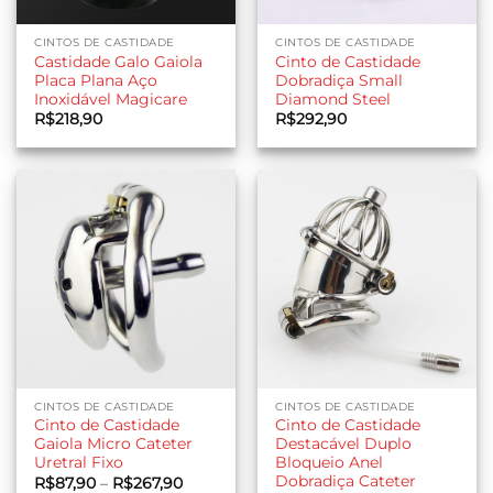
CINTOS DE CASTIDADE
CINTOS DE CASTIDADE
Castidade Galo Gaiola
Cinto de Castidade
Placa Plana Aço
Dobradiça Small
Inoxidável Magicare
Diamond Steel
R$
218,90
R$
292,90
CINTOS DE CASTIDADE
CINTOS DE CASTIDADE
Cinto de Castidade
Cinto de Castidade
Gaiola Micro Cateter
Destacável Duplo
Uretral Fixo
Bloqueio Anel
Dobradiça Cateter
Faixa
R$
87,90
–
R$
267,90