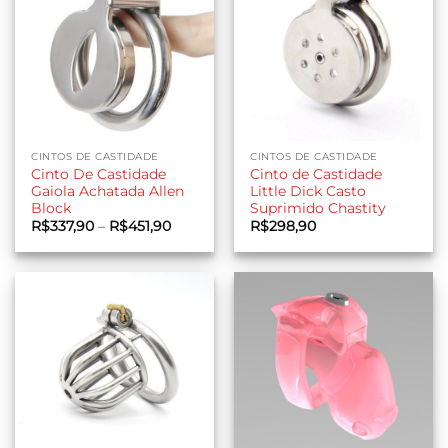
CINTOS DE CASTIDADE
CINTOS DE CASTIDADE
Cinto De Castidade
Cinto de Castidade
Gaiola Achatada Allen
Little Dick Casto
Block
Suprimido Chastity
Faixa
R$
337,90
–
R$
451,90
R$
298,90
de
preço:
R$337,90
através
R$451,90