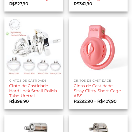
R$
827,90
R$
341,90
CINTOS DE CASTIDADE
CINTOS DE CASTIDADE
Cinto de Castidade
Cinto de Castidade
Hard Lock Small Polish
Sissy Clitty Short Cage
Tubo Uretral
ABS
Faixa
R$
398,90
R$
292,90
–
R$
407,90
de
preço:
R$292,
através
R$407,