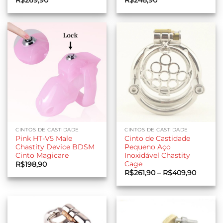
CINTOS DE CASTIDADE
CINTOS DE CASTIDADE
Pink HT-V5 Male
Cinto de Castidade
Chastity Device BDSM
Pequeno Aço
Cinto Magicare
Inoxidável Chastity
Cage
R$
198,90
Faixa
R$
261,90
–
R$
409,90
de
preço:
R$261,9
através
R$409,