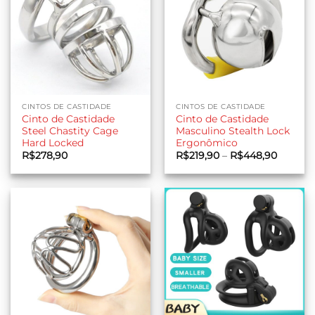
CINTOS DE CASTIDADE
CINTOS DE CASTIDADE
Cinto de Castidade
Cinto de Castidade
Steel Chastity Cage
Masculino Stealth Lock
Hard Locked
Ergonômico
Faixa
R$
278,90
R$
219,90
–
R$
448,90
de
preço:
R$219,9
através
R$448,