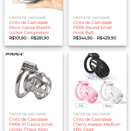
CINTOS DE CASTIDADE
CINTOS DE CASTIDADE
Cinto de Castidade
Cinto de Castidade
Micro Gaiola Stealth
FRRK Round Small
Locker Compressor
Hook Belt
Faixa
Faixa
R$
101,90
–
R$
281,90
R$
344,90
–
R$
429,90
de
de
preço:
preço:
R$101,90
R$344,
através
através
R$281,90
R$429,
CINTOS DE CASTIDADE
CINTOS DE CASTIDADE
Cinto de Castidade
Cinto de Castidade
FRRK-91 Gaiola Small
Cherry Keeper Medium
Locker Chave Allen
ABS Cage