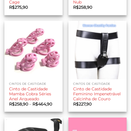
Cage
Nub
R$
275,90
R$
258,90
CINTOS DE CASTIDADE
CINTOS DE CASTIDADE
Cinto de Castidade
Cinto de Castidade
Mamba Cobra Séries
Feminino Impenetrável
Anel Arqueado
Calcinha de Couro
Faixa
R$
258,90
–
R$
464,90
R$
227,90
de
preço:
R$258,90
através
R$464,90