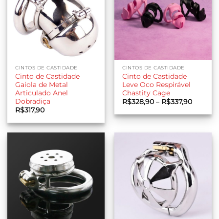
CINTOS DE CASTIDADE
CINTOS DE CASTIDADE
Cinto de Castidade
Cinto de Castidade
Gaiola de Metal
Leve Oco Respirável
Articulado Anel
Chastity Cage
Dobradiça
Faixa
R$
328,90
–
R$
337,90
de
R$
317,90
preço:
R$328,
através
R$337,9