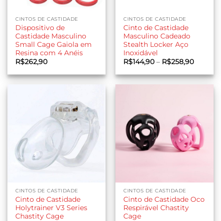
CINTOS DE CASTIDADE
CINTOS DE CASTIDADE
Dispositivo de
Cinto de Castidade
Castidade Masculino
Masculino Cadeado
Small Cage Gaiola em
Stealth Locker Aço
Resina com 4 Anéis
Inoxidável
Faixa
R$
262,90
R$
144,90
–
R$
258,90
de
preço:
R$144,9
através
R$258,
CINTOS DE CASTIDADE
CINTOS DE CASTIDADE
Cinto de Castidade
Cinto de Castidade Oco
Holytrainer V3 Series
Respirável Chastity
Chastity Cage
Cage