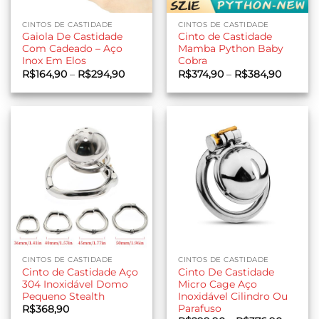
CINTOS DE CASTIDADE
CINTOS DE CASTIDADE
Gaiola De Castidade
Cinto de Castidade
Com Cadeado – Aço
Mamba Python Baby
Inox Em Elos
Cobra
Faixa
Faixa
R$
164,90
–
R$
294,90
R$
374,90
–
R$
384,90
de
de
preço:
preço:
R$164,90
R$374,
através
através
R$294,90
R$384,
CINTOS DE CASTIDADE
CINTOS DE CASTIDADE
Cinto de Castidade Aço
Cinto De Castidade
304 Inoxidável Domo
Micro Cage Aço
Pequeno Stealth
Inoxidável Cilindro Ou
Parafuso
R$
368,90