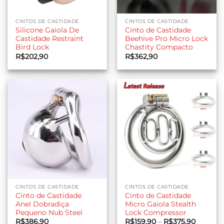
CINTOS DE CASTIDADE
CINTOS DE CASTIDADE
Silicone Gaiola De
Cinto de Castidade
Castidade Restraint
Beehive Pro Micro Lock
Bird Lock
Chastity Compacto
R$
202,90
R$
362,90
CINTOS DE CASTIDADE
CINTOS DE CASTIDADE
Cinto de Castidade
Cinto de Castidade
Anel Dobradiça
Micro Gaiola Stealth
Pequeno Nub Steel
Lock Compressor
Faixa
R$
386,90
R$
159,90
–
R$
375,90