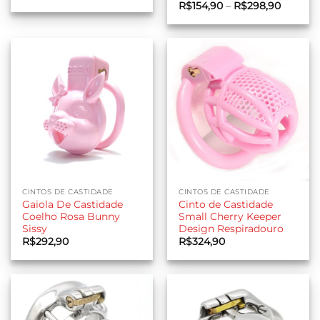
de
Faixa
R$
154,90
–
R$
298,90
preço:
de
R$87,90
preço:
através
R$154,9
R$267,90
através
R$298,
CINTOS DE CASTIDADE
CINTOS DE CASTIDADE
Gaiola De Castidade
Cinto de Castidade
Coelho Rosa Bunny
Small Cherry Keeper
Sissy
Design Respiradouro
R$
292,90
R$
324,90