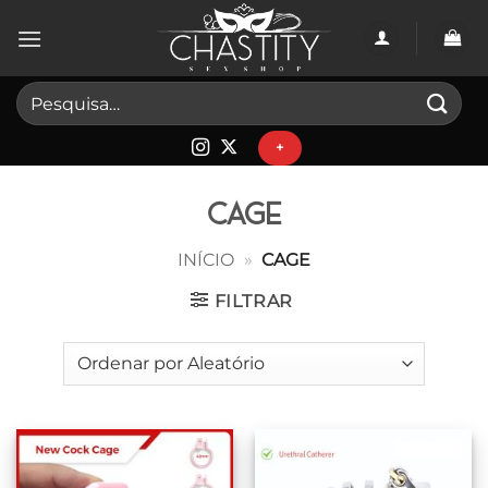
Skip
to
content
Pesquisar
por:
+
cage
INÍCIO
»
CAGE
FILTRAR