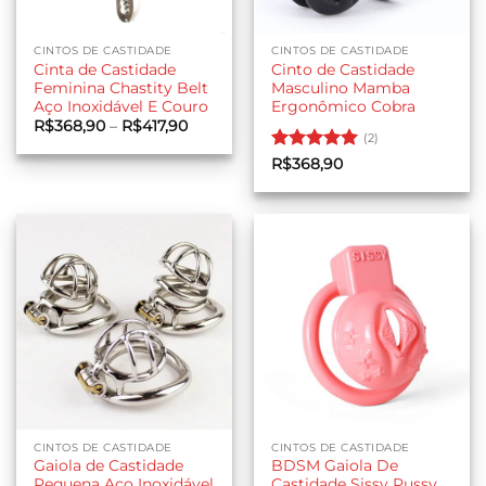
CINTOS DE CASTIDADE
CINTOS DE CASTIDADE
Cinta de Castidade
Cinto de Castidade
Feminina Chastity Belt
Masculino Mamba
Aço Inoxidável E Couro
Ergonômico Cobra
Faixa
R$
368,90
–
R$
417,90
de
(2)
preço:
Avaliação
5
R$
368,90
R$368,90
de 5
através
R$417,90
CINTOS DE CASTIDADE
CINTOS DE CASTIDADE
Gaiola de Castidade
BDSM Gaiola De
Pequena Aço Inoxidável
Castidade Sissy Pussy