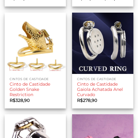
de
preço:
R$159,9
através
R$375,9
CINTOS DE CASTIDADE
CINTOS DE CASTIDADE
Cinto de Castidade
Cinto de Castidade
Golden Snake
Gaiola Achatada Anel
Restriction
Curvado
R$
328,90
R$
278,90