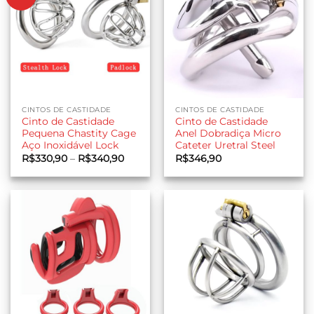
CINTOS DE CASTIDADE
CINTOS DE CASTIDADE
Cinto de Castidade
Cinto de Castidade
Pequena Chastity Cage
Anel Dobradiça Micro
Aço Inoxidável Lock
Cateter Uretral Steel
Faixa
R$
330,90
–
R$
340,90
R$
346,90
de
preço:
R$330,90
através
R$340,90