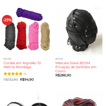
-29%
BDSM
BDSM
Cordas em Algodão 10
Máscara Slave BDSM
Metros Bondage
Privação de Sentidos em
Couro
(1)
R$
286,90
Avaliação
O
5
O
R$
132,90
R$
94,90
preço
preço
de 5
original
atual
era:
é:
R$132,90.
R$94,90.