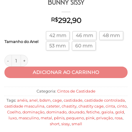
Bunny Sissy
292,90
R$
42 mm
46 mm
48 mm
Tamanho do Anel
53 mm
60 mm
Gaiola De Castidade Coelho Rosa Bunny Sissy quantidade
ADICIONAR AO CARRINHO
Categoria:
Cintos de Castidade
Tags:
anéis
,
anel
,
bdsm
,
cage
,
castidade
,
castidade controlada
,
castidade masculina
,
cateter
,
chastity
,
chastity cage
,
cinta
,
cinto
,
Coelho
,
dominação
,
dominado
,
dourado
,
fetiche
,
gaiola
,
gold
,
luxo
,
masculino
,
metal
,
pênis
,
pequeno
,
pink
,
privação
,
rosa
,
short
,
sissy
,
small