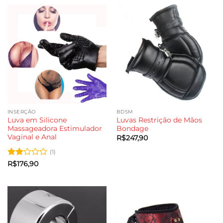
INSERÇÃO
BDSM
Luva em Silicone
Luvas Restrição de Mãos
Massageadora Estimulador
Bondage
Vaginal e Anal
R$
247,90
(1)
Avaliação
R$
176,90
2
de
5