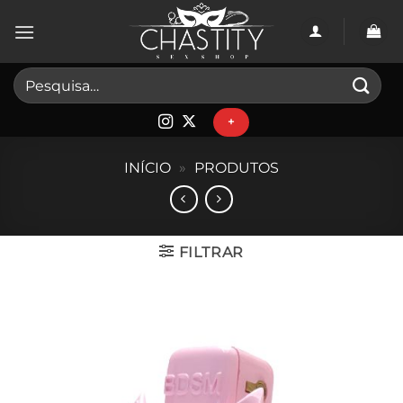
Skip
to
content
Pesquisar
por:
+
INÍCIO
»
PRODUTOS
FILTRAR