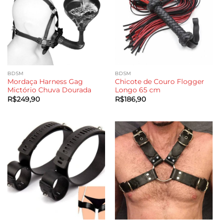
BDSM
BDSM
Mordaça Harness Gag
Chicote de Couro Flogger
Mictório Chuva Dourada
Longo 65 cm
R$
249,90
R$
186,90