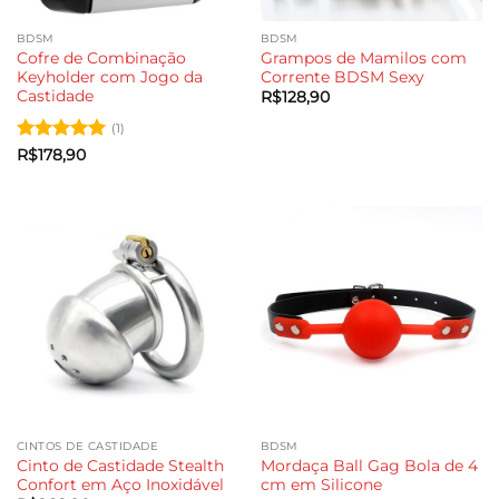
BDSM
BDSM
Cofre de Combinação
Grampos de Mamilos com
Keyholder com Jogo da
Corrente BDSM Sexy
Castidade
R$
128,90
(1)
Avaliação
5
R$
178,90
de 5
CINTOS DE CASTIDADE
BDSM
Cinto de Castidade Stealth
Mordaça Ball Gag Bola de 4
Confort em Aço Inoxidável
cm em Silicone