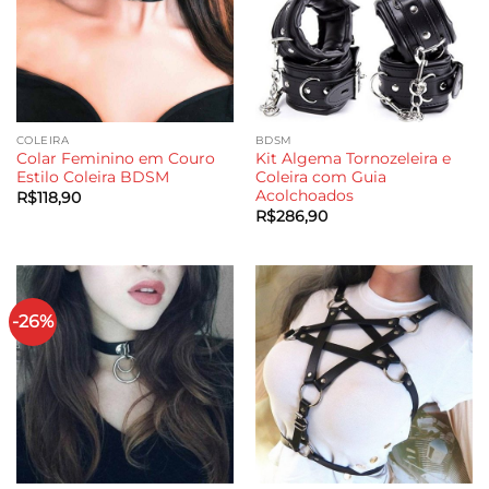
COLEIRA
BDSM
Colar Feminino em Couro
Kit Algema Tornozeleira e
Estilo Coleira BDSM
Coleira com Guia
Acolchoados
R$
118,90
R$
286,90
-26%