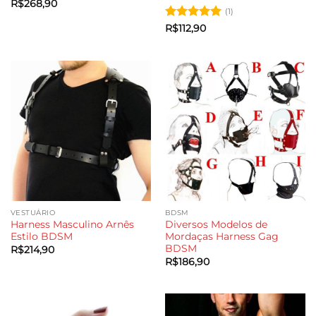
R$
268,90
(1)
Avaliação
5
R$
112,90
de 5
VESTUÁRIO
BDSM
Harness Masculino Arnês
Diversos Modelos de
Estilo BDSM
Mordaças Harness Gag
BDSM
R$
214,90
R$
186,90