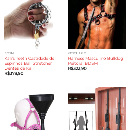
BDSM
VESTUÁRIO
Kali’s Teeth Castidade de
Harness Masculino Bulldog
Espinhos Ball Stretcher
Peitoral BDSM
Dentes de Kali
R$
323,90
R$
378,90