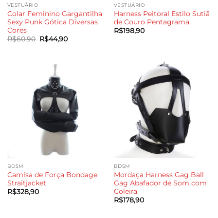
VESTUÁRIO
VESTUÁRIO
Colar Feminino Gargantilha
Harness Peitoral Estilo Sutiã
Sexy Punk Gótica Diversas
de Couro Pentagrama
Cores
R$
198,90
O
O
R$
60,90
R$
44,90
preço
preço
original
atual
era:
é:
R$60,90.
R$44,90.
BDSM
BDSM
Camisa de Força Bondage
Mordaça Harness Gag Ball
Straitjacket
Gag Abafador de Som com
Coleira
R$
328,90
R$
178,90