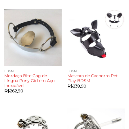
3
de 5
BDSM
BDSM
Mordaça Bite Gag de
Mascara de Cachorro Pet
Língua Pony Girl em Aço
Play BDSM
Inoxidável
R$
239,90
R$
262,90