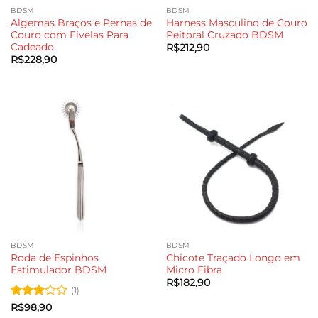
BDSM
BDSM
Algemas Braços e Pernas de
Harness Masculino de Couro
Couro com Fivelas Para
Peitoral Cruzado BDSM
Cadeado
R$
212,90
R$
228,90
BDSM
BDSM
Roda de Espinhos
Chicote Traçado Longo em
Estimulador BDSM
Micro Fibra
R$
182,90
(1)
Avaliação
R$
98,90