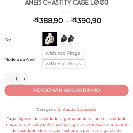
Anéis Chastity Cage l003
Faixa
388,90
–
390,90
R$
R$
de
preço:
Cor
R$388,9
através
with Arc Rings
R$390,9
Modelo do Anel
with Flat Rings
Gaiola Peniana Respirável 2 Tipos de Anéis Chastity Cage l00
ADICIONAR AO CARRINHO
Categoria:
Cintos de Castidade
Tags:
algema de castidade
,
algema peniana
,
bdsm
,
castidade
masculina
,
chastity belt
,
chastity cage
,
chave de castidade
,
cinto
de castidade
,
dominação
,
fechadura peninana
,
gaiola de