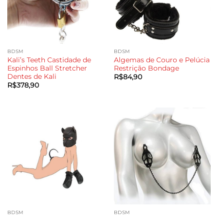
BDSM
BDSM
Kali’s Teeth Castidade de
Algemas de Couro e Pelúcia
Espinhos Ball Stretcher
Restrição Bondage
Dentes de Kali
R$
84,90
R$
378,90
BDSM
BDSM