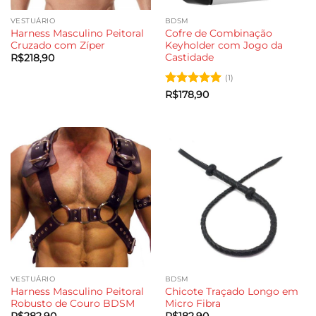
VESTUÁRIO
BDSM
Harness Masculino Peitoral
Cofre de Combinação
Cruzado com Zíper
Keyholder com Jogo da
Castidade
R$
218,90
(1)
Avaliação
5
R$
178,90
de 5
VESTUÁRIO
BDSM
Harness Masculino Peitoral
Chicote Traçado Longo em
Robusto de Couro BDSM
Micro Fibra