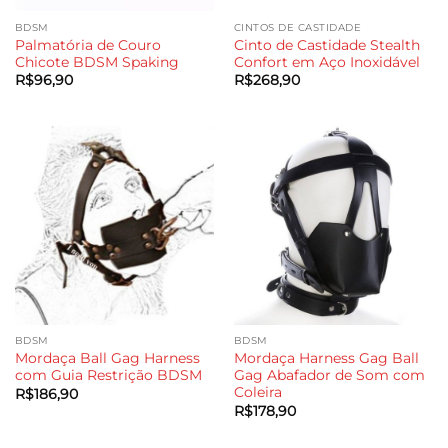
BDSM
CINTOS DE CASTIDADE
Palmatória de Couro
Cinto de Castidade Stealth
Chicote BDSM Spaking
Confort em Aço Inoxidável
R$
96,90
R$
268,90
BDSM
BDSM
Mordaça Ball Gag Harness
Mordaça Harness Gag Ball
com Guia Restrição BDSM
Gag Abafador de Som com
Coleira
R$
186,90
R$
178,90