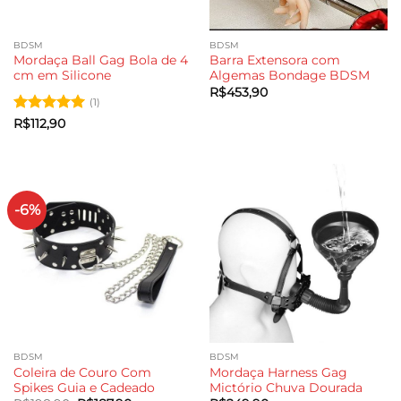
BDSM
BDSM
Mordaça Ball Gag Bola de 4
Barra Extensora com
cm em Silicone
Algemas Bondage BDSM
R$
453,90
(1)
Avaliação
5
R$
112,90
de 5
-6%
BDSM
BDSM
Coleira de Couro Com
Mordaça Harness Gag
Spikes Guia e Cadeado
Mictório Chuva Dourada