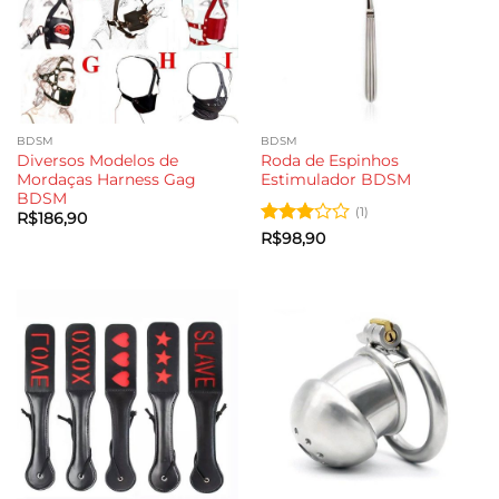
BDSM
BDSM
Diversos Modelos de
Roda de Espinhos
Mordaças Harness Gag
Estimulador BDSM
BDSM
(1)
R$
186,90
Avaliação
R$
98,90
3
de 5