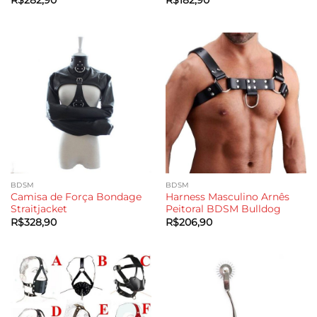
R$
282,90
R$
182,90
BDSM
BDSM
Camisa de Força Bondage
Harness Masculino Arnês
Straitjacket
Peitoral BDSM Bulldog
R$
328,90
R$
206,90