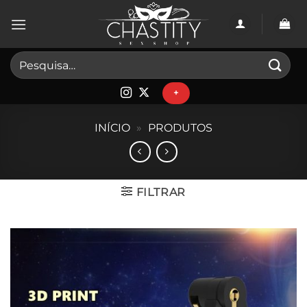
Skip
to
content
Pesquisar
por:
+
INÍCIO
»
PRODUTOS
FILTRAR