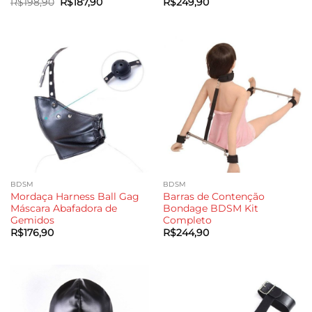
O
O
R$
198,90
R$
187,90
R$
249,90
preço
preço
original
atual
era:
é:
R$198,90.
R$187,90.
BDSM
BDSM
Mordaça Harness Ball Gag
Barras de Contenção
Máscara Abafadora de
Bondage BDSM Kit
Gemidos
Completo
R$
176,90
R$
244,90