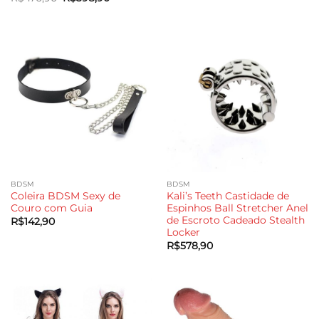
preço
preço
de 5
original
atual
era:
é:
R$476,90.
R$398,90.
BDSM
BDSM
Coleira BDSM Sexy de
Kali’s Teeth Castidade de
Couro com Guia
Espinhos Ball Stretcher Anel
de Escroto Cadeado Stealth
R$
142,90
Locker
R$
578,90