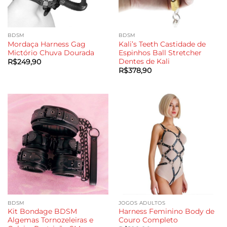
BDSM
BDSM
Mordaça Harness Gag
Kali’s Teeth Castidade de
Mictório Chuva Dourada
Espinhos Ball Stretcher
Dentes de Kali
R$
249,90
R$
378,90
BDSM
JOGOS ADULTOS
Kit Bondage BDSM
Harness Feminino Body de
Algemas Tornozeleiras e
Couro Completo