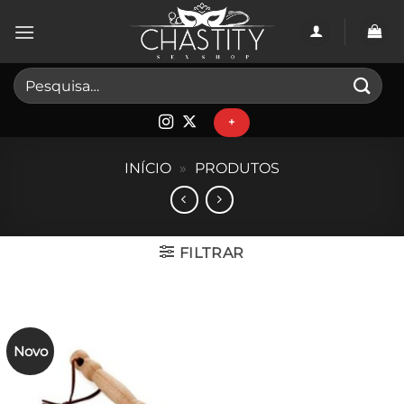
Skip
to
content
Pesquisar
por:
+
INÍCIO
»
PRODUTOS
FILTRAR
Novo