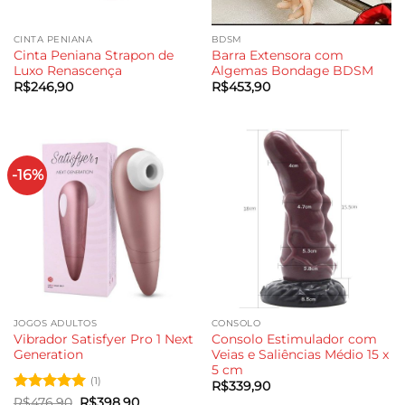
CINTA PENIANA
BDSM
Cinta Peniana Strapon de
Barra Extensora com
Luxo Renascença
Algemas Bondage BDSM
R$
246,90
R$
453,90
-16%
JOGOS ADULTOS
CONSOLO
Vibrador Satisfyer Pro 1 Next
Consolo Estimulador com
Generation
Veias e Saliências Médio 15 x
5 cm
(1)
R$
339,90
Avaliação
5
O
O
R$
476,90
R$
398,90