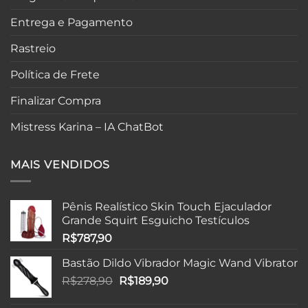
Entrega e Pagamento
Rastreio
Política de Frete
Finalizar Compra
Mistress Karina – IA ChatBot
MAIS VENDIDOS
Pênis Realístico Skin Touch Ejaculador
Grande Squirt Esguicho Testículos
R$
787,90
Bastão Dildo Vibrador Magic Wand Vibrator
O
O
R$
278,90
R$
189,90
preço
preço