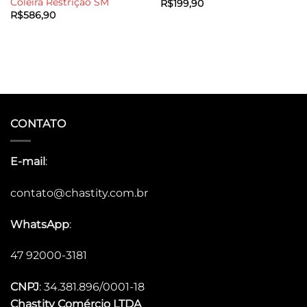
Coleira Restrição SM
R$
199,90
R$
586,90
CONTATO
E-mail
:
contato@chastity.com.br
WhatsApp
:
47 92000-3181
CNPJ
: 34.381.896/0001-18
Chastity
Comércio LTDA