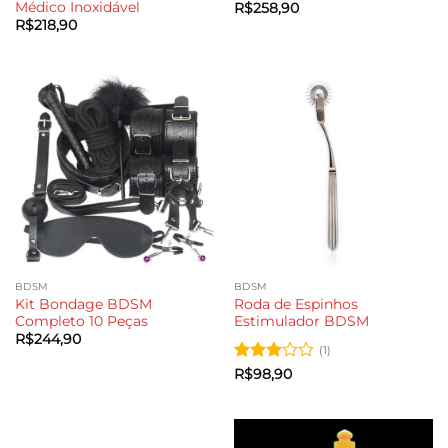
Médico Inoxidável
R$
258,90
R$
218,90
BDSM
BDSM
Kit Bondage BDSM
Roda de Espinhos
Completo 10 Peças
Estimulador BDSM
R$
244,90
(1)
Avaliação
R$
98,90
3
de 5