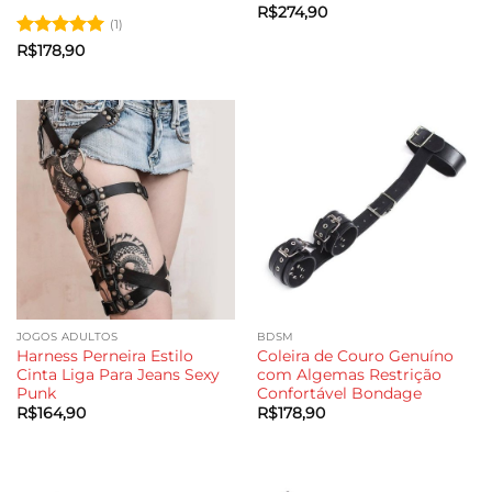
R$
274,90
(1)
Avaliação
5
R$
178,90
de 5
JOGOS ADULTOS
BDSM
Harness Perneira Estilo
Coleira de Couro Genuíno
Cinta Liga Para Jeans Sexy
com Algemas Restrição
Punk
Confortável Bondage
R$
164,90
R$
178,90