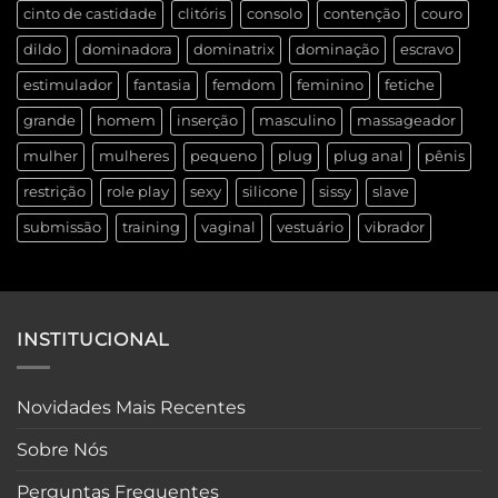
cinto de castidade
clitóris
consolo
contenção
couro
dildo
dominadora
dominatrix
dominação
escravo
estimulador
fantasia
femdom
feminino
fetiche
grande
homem
inserção
masculino
massageador
mulher
mulheres
pequeno
plug
plug anal
pênis
restrição
role play
sexy
silicone
sissy
slave
submissão
training
vaginal
vestuário
vibrador
INSTITUCIONAL
Novidades Mais Recentes
Sobre Nós
Perguntas Frequentes