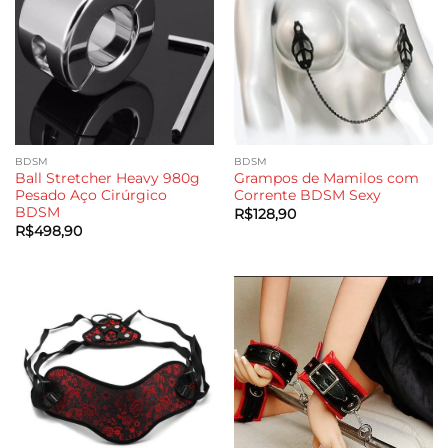
BDSM
BDSM
Ball Stretcher Heavy 980g
Grampos de Mamilos com
Pesado Aço Cirúrgico
Corrente BDSM Sexy
BDSM
R$
128,90
R$
498,90