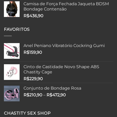
original
atual
Camisa de Força Fechada Jaqueta BDSM
era:
é:
Bondage Contensão
R$278,90.
R$189,90.
R$
436,90
FAVORITOS
Anel Peniano Vibratório Cockring Gumi
R$
159,90
Cinto de Castidade Novo Shape ABS
Chastity Cage
R$
229,90
Conjunto de Bondage Rosa
Faixa
R$
210,90
–
R$
472,90
de
preço:
R$210,90
CHASTITY SEX SHOP
através