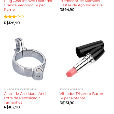
Plug Anal Inflável Dilatador
Prendedor de Mamilos
Grande Redondo Super
Hastes de Aço Inoxidável
Pump
R$
94,90
(1)
Avaliação
R$
128,90
3
de 5
CINTOS DE CASTIDADE
JOGOS ADULTOS
Cinto de Castidade Anel
Vibrador Discreto Batom
Extra de Reposição 3
Super Potente
Tamanhos
R$
151,90
R$
162,90