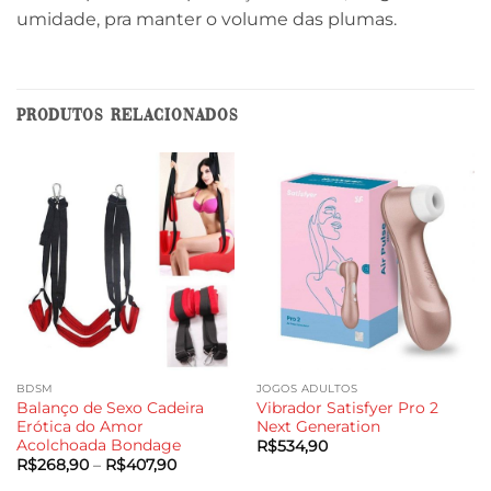
umidade, pra manter o volume das plumas.
PRODUTOS RELACIONADOS
BDSM
JOGOS ADULTOS
Balanço de Sexo Cadeira
Vibrador Satisfyer Pro 2
Erótica do Amor
Next Generation
Acolchoada Bondage
R$
534,90
Faixa
R$
268,90
–
R$
407,90
de