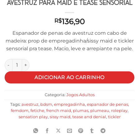
Avestruz para Maid e Tease Sensorial
136,90
R$
Espanador de penas de avestruz com cabo de
madeira: prop de empregadinha/sissy maid e tickler
sensorial pra tease. Macio, leve e arrepiante na pele.
Plumeau Sissy | Espanador de Penas de Avestruz para Maid e 
ADICIONAR AO CARRINHO
Categoria:
Jogos Adultos
Tags:
avestruz
,
bdsm
,
empregadinha
,
espanador de penas
,
femdom
,
fetiche
,
french maid
,
plumas
,
plumeau
,
roleplay
,
sensation play
,
sissy maid
,
tease and denial
,
tickler