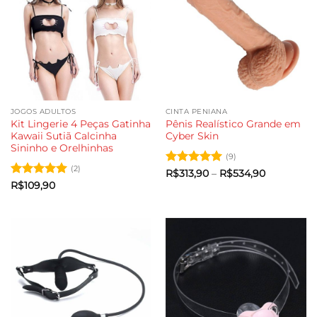
JOGOS ADULTOS
CINTA PENIANA
Kit Lingerie 4 Peças Gatinha
Pênis Realístico Grande em
Kawaii Sutiã Calcinha
Cyber Skin
Sininho e Orelhinhas
(9)
(2)
Avaliação
5
Faixa
R$
313,90
–
R$
534,90
de
de 5
Avaliação
5
R$
109,90
preço:
de 5
R$313,90
através
R$534,90