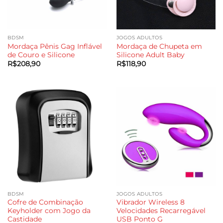
BDSM
JOGOS ADULTOS
Mordaça Pênis Gag Inflável
Mordaça de Chupeta em
de Couro e Silicone
Silicone Adult Baby
R$
208,90
R$
118,90
BDSM
JOGOS ADULTOS
Cofre de Combinação
Vibrador Wireless 8
Keyholder com Jogo da
Velocidades Recarregável
Castidade
USB Ponto G